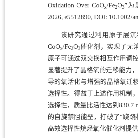
Oxidation Over CoO
/Fe
O
”为
x
2
3
2026, e5512890, DOI: 10.1002/
该研究通过利用原子层沉积
CoO
/Fe
O
催化剂，实现了无溶
x
2
3
原子可通过双交换相互作用调控
显著提升了晶格氧的迁移能力，
导的氧活化与增强的晶格氧迁
选择性。得益于上述作用机制，5
选择性，质量比活性达到830.7 mm
的自旋禁阻能垒，打破了“跷跷
高效选择性烷烃氧化催化剂提